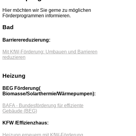
Hier möchten wir Sie gerne zu möglichen
Förderprogrammen informieren.
Bad
Barrierereduzierung:
Mit KfW-Förderung: Umbauen und Barrieren
reduzieren
Heizung
BEG Förderung(
Biomasse/Solarthermie/Wärmepumpen):
BAFA - Bundesförderung für effiziente
Gebäude (BEG)
KFW /Effizienzhaus:
Heizung erneuern mit KfW-Förderung