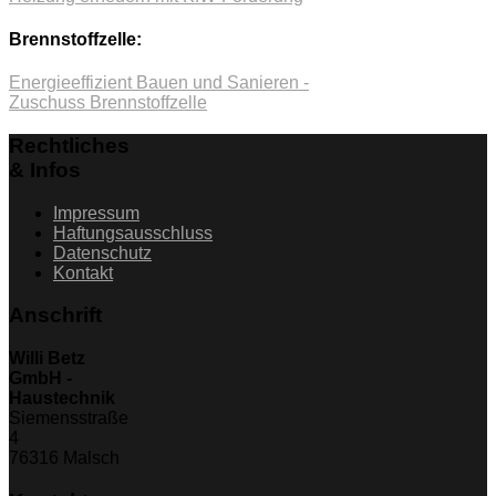
Brennstoffzelle:
Energieeffizient Bauen und Sanieren -
Zuschuss Brennstoffzelle
Rechtliches
& Infos
Impressum
Haftungsausschluss
Datenschutz
Kontakt
Anschrift
Willi Betz
GmbH -
Haustechnik
Siemensstraße
4
76316 Malsch