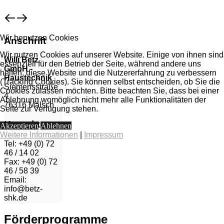
Wir benutzen Cookies
Anschrift
Wir nutzen Cookies auf unserer Website. Einige von ihnen sind
Willi Betz
essenziell für den Betrieb der Seite, während andere uns
GmbH -
helfen, diese Website und die Nutzererfahrung zu verbessern
Haustechnik
(Tracking Cookies). Sie können selbst entscheiden, ob Sie die
Siemensstraße
Cookies zulassen möchten. Bitte beachten Sie, dass bei einer
4
Ablehnung womöglich nicht mehr alle Funktionalitäten der
76316 Malsch
Seite zur Verfügung stehen.
Kontakt
Akzeptieren
Ablehnen
Weitere Informationen
|
Impressum
Tel: +49 (0) 72
46 / 14 02
Fax: +49 (0) 72
46 / 58 39
Email:
info@betz-
shk.de
Förderprogramme